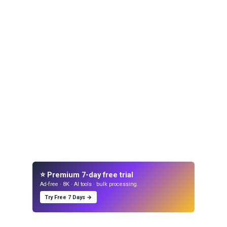
⭐ Premium 7-day free trial
Ad-free · 8K · AI tools · bulk processing.
Try Free 7 Days →