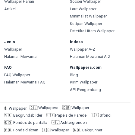
Wallpaper Harian
Soccer Wallpaper
Artikel
Laut Wallpaper
Minimalist Wallpaper
Kutipan Wallpaper
Estetika Hitam Wallpaper
Jenis
Indeks
Wallpaper
Wallpaper A-Z
Halaman Mewarnai
Halaman Mewarnai A-Z
FAQ
Wallpapers.com
FAQ Wallpaper
Blog
Halaman Mewarnai FAQ
Kirim Wallpaper
API Pengembang
🇩🇰
Wallpapers
🇩🇪
Wallpaper
🌐
Wallpaper
:
🇸🇪
Bakgrundsbilder
🇵🇹
Papéis de Parede
🇮🇹
Sfondi
🇪🇸
Fondos de pantalla
🇳🇱
Achtergronden
🇫🇷
Fonds d'écran
🇮🇩
Wallpaper
🇳🇴
Bakgrunner