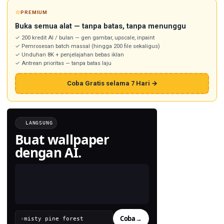
⭐
PREMIUM
Buka semua alat — tanpa batas, tanpa menunggu
✓ 200 kredit AI / bulan — gen gambar, upscale, inpaint
✓ Pemrosesan batch massal (hingga 200 file sekaligus)
✓ Unduhan 8K + penjelajahan bebas iklan
✓ Antrean prioritas — tanpa batas laju
Coba Gratis selama 7 Hari →
LANGSUNG
Buat wallpaper
dengan AI.
Coba
→
›