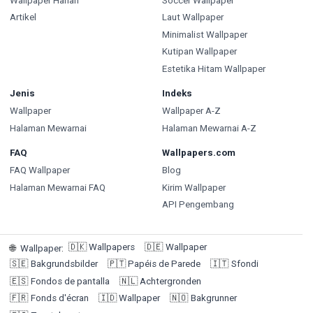
Wallpaper Harian
Soccer Wallpaper
Artikel
Laut Wallpaper
Minimalist Wallpaper
Kutipan Wallpaper
Estetika Hitam Wallpaper
Jenis
Indeks
Wallpaper
Wallpaper A-Z
Halaman Mewarnai
Halaman Mewarnai A-Z
FAQ
Wallpapers.com
FAQ Wallpaper
Blog
Halaman Mewarnai FAQ
Kirim Wallpaper
API Pengembang
🇩🇰
Wallpapers
🇩🇪
Wallpaper
🌐
Wallpaper
:
🇸🇪
Bakgrundsbilder
🇵🇹
Papéis de Parede
🇮🇹
Sfondi
🇪🇸
Fondos de pantalla
🇳🇱
Achtergronden
🇫🇷
Fonds d'écran
🇮🇩
Wallpaper
🇳🇴
Bakgrunner