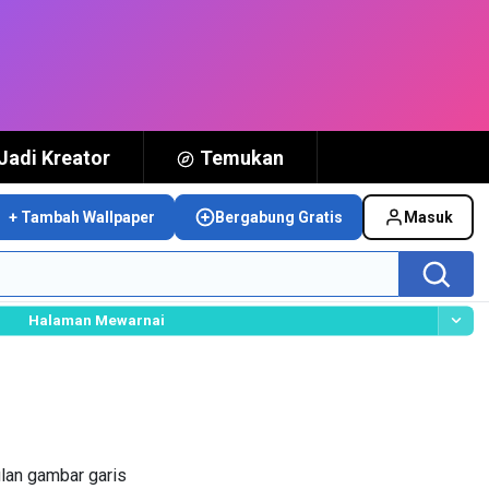
Jadi Kreator
Temukan
+ Tambah Wallpaper
Bergabung Gratis
Masuk
Halaman Mewarnai
ulan gambar garis