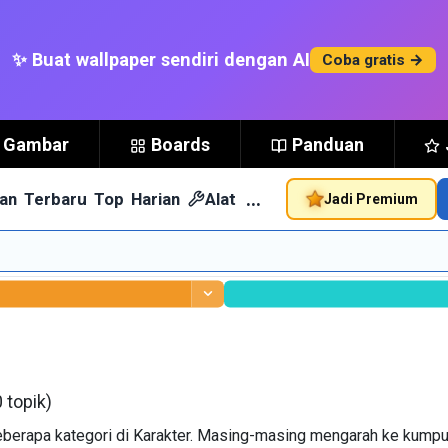
✨ Buat wallpaper sendiri dengan AI
Coba gratis →
t Gambar
Boards
Panduan
…
an
Terbaru
Top
Harian
Alat
Jadi Premium
 topik)
 beberapa kategori di Karakter. Masing-masing mengarah ke kump