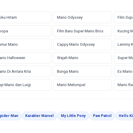
oku Hitam
Mario Odyssey
Film Sup
oopa
Film Baru Super Mario Bros
Kucing M
amur Mario
Cappy Mario Odyssey
Lemmy 
ario Halloween
Wajah Mario
Super Ma
rio Di Antara Kita
Bunga Mario
Es Mario
yi Mario dan Luigi
Mario Melompat
Mario R
man Mewarnai
Halaman Mewarnai
Halaman Mewarnai
Halaman Mewarnai
Halaman Me
pider-Man
Karakter Marvel
My Little Pony
Paw Patrol
Hello Ki