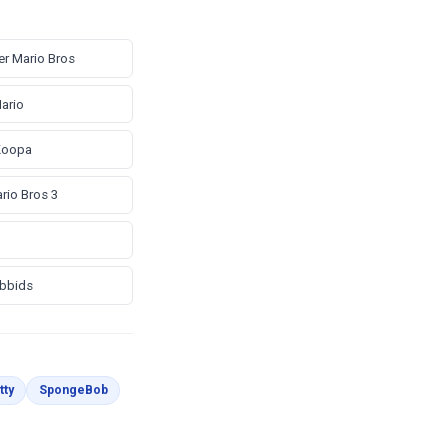
er Mario Bros
ario
Koopa
rio Bros 3
abbids
warnai
Halaman Mewarnai
Halaman Mewarnai
tty
SpongeBob