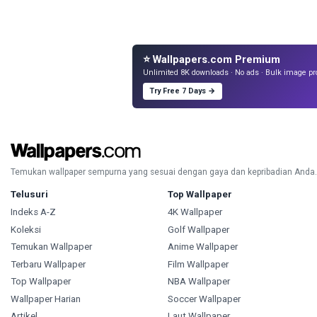
⭐ Wallpapers.com Premium
Unlimited 8K downloads · No ads · Bulk image pr
Try Free 7 Days →
Temukan wallpaper sempurna yang sesuai dengan gaya dan kepribadian Anda.
Telusuri
Top Wallpaper
Indeks A-Z
4K Wallpaper
Koleksi
Golf Wallpaper
Temukan Wallpaper
Anime Wallpaper
Terbaru Wallpaper
Film Wallpaper
Top Wallpaper
NBA Wallpaper
Wallpaper Harian
Soccer Wallpaper
Artikel
Laut Wallpaper