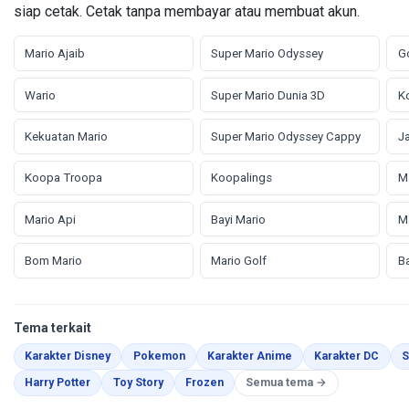
siap cetak. Cetak tanpa membayar atau membuat akun.
Mario Ajaib
Super Mario Odyssey
G
Wario
Super Mario Dunia 3D
K
Kekuatan Mario
Super Mario Odyssey Cappy
J
Koopa Troopa
Koopalings
M
Mario Api
Bayi Mario
Ma
Bom Mario
Mario Golf
Ba
Tema terkait
Halaman Mewarnai
Halaman Mewarnai
Halaman Mewarnai
Hala
Karakter Disney
Pokemon
Karakter Anime
Karakter DC
S
Halaman Mewarnai
Halaman Mewarnai
Halaman Mewarnai
Harry Potter
Toy Story
Frozen
Semua tema →