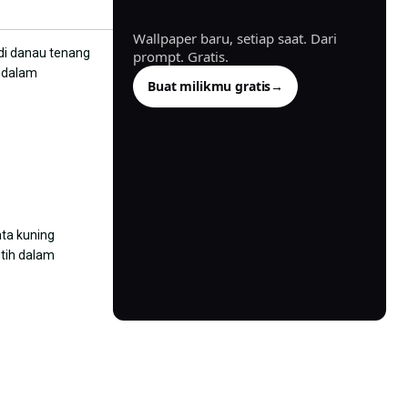
dibuat.
Wallpaper baru, setiap saat. Dari
prompt. Gratis.
Buat milikmu gratis
→