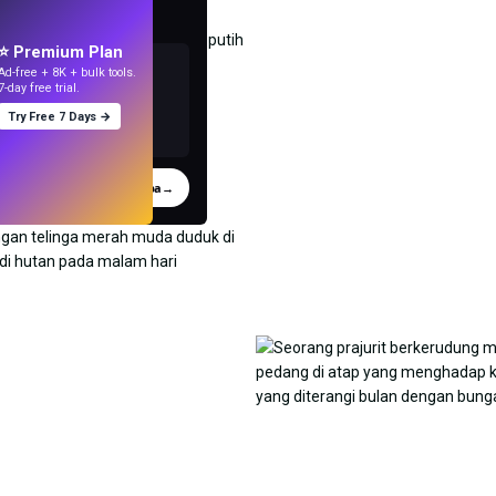
t wallpaper
gan AI.
⭐ Premium Plan
Ad-free + 8K + bulk tools.
7-day free trial.
Try Free 7 Days →
Coba
→