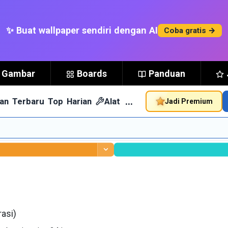
✨ Buat wallpaper sendiri dengan AI
Coba gratis →
t Gambar
Boards
Panduan
…
an
Terbaru
Top
Harian
Alat
Jadi Premium
rasi)