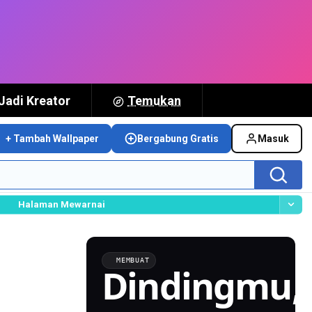
Jadi Kreator
Temukan
+ Tambah Wallpaper
Bergabung Gratis
Masuk
Halaman Mewarnai
MEMBUAT
Dindingmu,