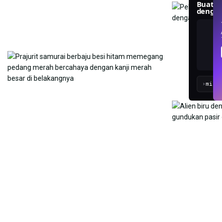
Bua
den
›