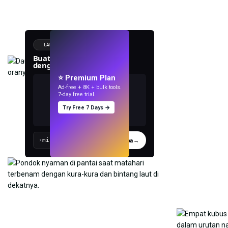
LANGSUNG
Buat wallpaper
dengan AI.
⭐ Premium Plan
Ad-free + 8K + bulk tools.
7-day free trial.
Try Free 7 Days →
Coba
→
›