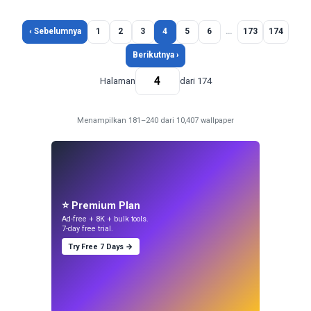
‹ Sebelumnya
1
2
3
4
5
6
…
173
174
Berikutnya ›
Halaman
dari 174
Menampilkan 181–240 dari 10,407 wallpaper
⭐ Premium Plan
Ad-free + 8K + bulk tools.
7-day free trial.
Try Free 7 Days →