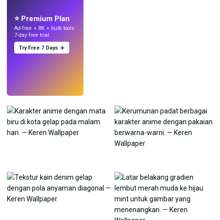
dengan AI.
⭐ Premium Plan
Ad-free + 8K + bulk tools.
7-day free trial.
Try Free 7 Days →
Coba
→
›