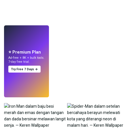
LANGSUNG
Buat wallpaper
dengan AI.
⭐ Premium Plan
Ad-free + 8K + bulk tools.
7-day free trial.
Try Free 7 Days →
Coba
→
›