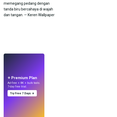
LANGSUNG
Buat wallpaper
dengan AI.
⭐ Premium Plan
Ad-free + 8K + bulk tools.
7-day free trial.
Try Free 7 Days →
Coba
→
›