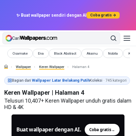
✨ Buat wallpaper sendiri dengan AI
Coba gratis →
Cari
Wallpaper
Wallpaper
Wallpaper
Wallpaper
Wallpaper
Wall
Osamake
Ena
Black Abstract
Akainu
Nobita
Kl R
Wallpaper
Keren Wallpaper
Halaman 4
Bagian dari
Wallpaper Latar Belakang Putih
Koleksi
· 745 kategori
Keren Wallpaper | Halaman 4
Telusuri 10,407+ Keren Wallpaper unduh gratis dalam
HD & 4K
Buat wallpaper dengan AI.
Coba gratis
→