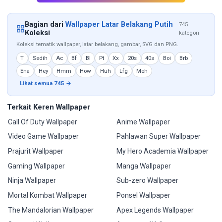
Bagian dari
Wallpaper Latar Belakang Putih
745
Koleksi
kategori
Koleksi tematik wallpaper, latar belakang, gambar, SVG dan PNG.
T
Sedih
Ac
Bf
Bl
Pt
Xx
20s
40s
Boi
Brb
Ena
Hey
Hmm
How
Huh
Lfg
Meh
Lihat semua 745 →
Terkait Keren Wallpaper
Call Of Duty Wallpaper
Anime Wallpaper
Video Game Wallpaper
Pahlawan Super Wallpaper
Prajurit Wallpaper
My Hero Academia Wallpaper
Gaming Wallpaper
Manga Wallpaper
Ninja Wallpaper
Sub-zero Wallpaper
Mortal Kombat Wallpaper
Ponsel Wallpaper
The Mandalorian Wallpaper
Apex Legends Wallpaper