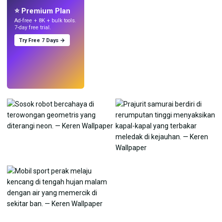
⭐ Premium Plan
Ad-free + 8K + bulk tools.
7-day free trial.
Try Free 7 Days →
Coba
→
›