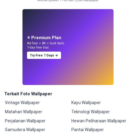
Menampilkan 1–60 dari 2,345 wallpaper
⭐ Premium Plan
Ad-free + 8K + bulk tools.
7-day free trial.
Try Free 7 Days →
Terkait Foto Wallpaper
Vintage Wallpaper
Kayu Wallpaper
Matahari Wallpaper
Teknologi Wallpaper
Perjalanan Wallpaper
Hewan Peliharaan Wallpaper
Samudera Wallpaper
Pantai Wallpaper