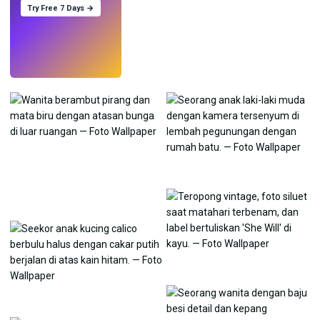
Try Free 7 Days →
Coba
→
›