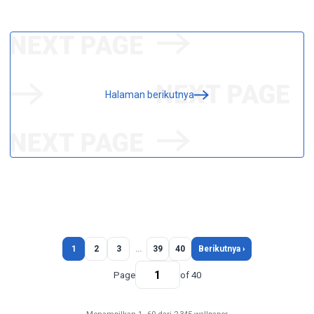
Halaman berikutnya
1
2
3
…
39
40
Berikutnya ›
Page
of 40