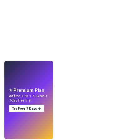
LANGSUNG
Buat wallpaper
dengan AI.
⭐ Premium Plan
Ad-free + 8K + bulk tools.
7-day free trial.
Try Free 7 Days →
Coba
→
›