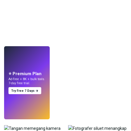
LANGSUNG
Buat wallpaper
dengan AI.
⭐ Premium Plan
Ad-free + 8K + bulk tools.
7-day free trial.
Try Free 7 Days →
Coba
→
›