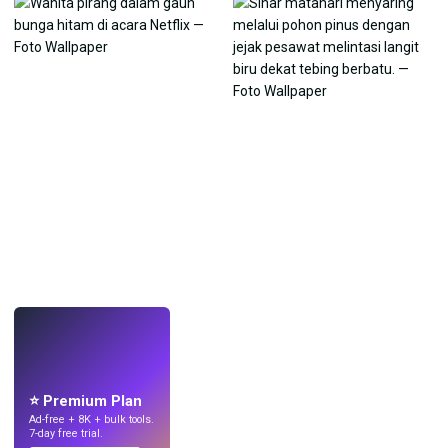
LANGSUNG
Buat wallpaper
dengan AI.
⭐ Premium Plan
Ad-free + 8K + bulk tools.
7-day free trial.