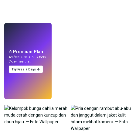
LANGSUNG
Buat wallpaper
dengan AI.
⭐ Premium Plan
Ad-free + 8K + bulk tools.
7-day free trial.
Try Free 7 Days →
Coba
→
›