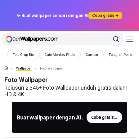
✨ Buat wallpaper sendiri dengan AI
Coba gratis →
Cari
Wallpaper
Wallpaper
Wallpaper
Wallpaper
Foto Grup Bts
Cute Monkey Photo
Gambar
Fotografi Potret
Wallpaper
Foto Wallpaper
Foto Wallpaper
Telusuri 2,345+ Foto Wallpaper unduh gratis dalam
HD & 4K
Buat wallpaper dengan AI.
Coba gratis
→