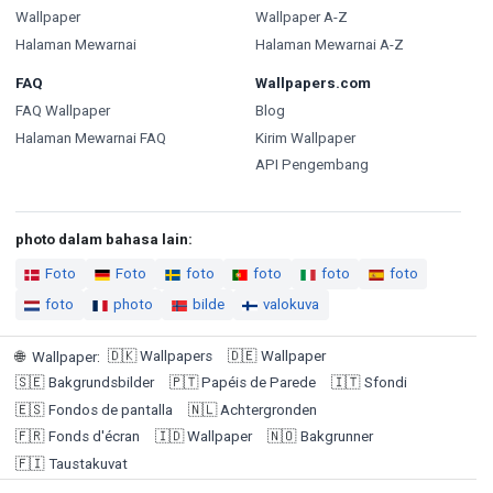
Wallpaper
Wallpaper A-Z
Halaman Mewarnai
Halaman Mewarnai A-Z
FAQ
Wallpapers.com
FAQ Wallpaper
Blog
Halaman Mewarnai FAQ
Kirim Wallpaper
API Pengembang
photo dalam bahasa lain:
Foto
Foto
foto
foto
foto
foto
foto
photo
bilde
valokuva
🇩🇰
Wallpapers
🇩🇪
Wallpaper
🌐
Wallpaper
:
🇸🇪
Bakgrundsbilder
🇵🇹
Papéis de Parede
🇮🇹
Sfondi
🇪🇸
Fondos de pantalla
🇳🇱
Achtergronden
🇫🇷
Fonds d'écran
🇮🇩
Wallpaper
🇳🇴
Bakgrunner
🇫🇮
Taustakuvat