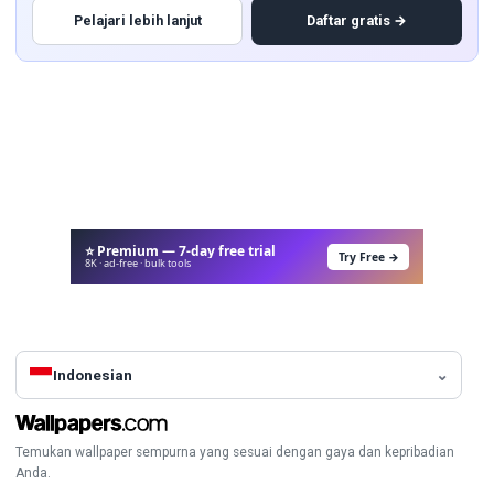
Pelajari lebih lanjut
Daftar gratis →
⭐ Premium — 7-day free trial
Try Free →
8K · ad-free · bulk tools
Indonesian
Temukan wallpaper sempurna yang sesuai dengan gaya dan kepribadian
Anda.