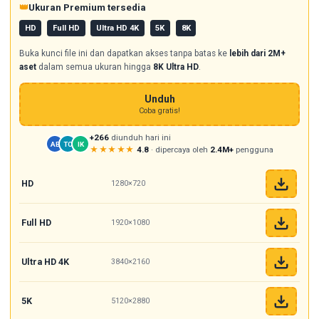
👑
Ukuran Premium tersedia
HD
Full HD
Ultra HD 4K
5K
8K
Buka kunci file ini dan dapatkan akses tanpa batas ke
lebih dari 2M+
aset
dalam semua ukuran hingga
8K Ultra HD
.
Unduh
Coba gratis!
+266
diunduh hari ini
AB
TC
IK
★★★★★
4.8
· dipercaya oleh
2.4M+
pengguna
HD
1280×720
Full HD
1920×1080
Ultra HD 4K
3840×2160
5K
5120×2880