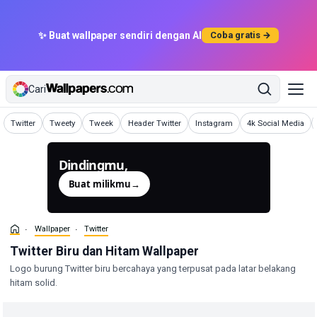
✨ Buat wallpaper sendiri dengan AI
Coba gratis →
Cari
Wallpaper
Wallpaper
Wallpaper
Wallpaper
Wallpaper
Wallpaper
Twitter
Tweety
Tweek
Header Twitter
Instagram
4k Social Media
Dindingmu,
dibuat.
Buat milikmu
→
Wallpaper
Twitter
Twitter Biru dan Hitam Wallpaper
Logo burung Twitter biru bercahaya yang terpusat pada latar belakang
hitam solid.