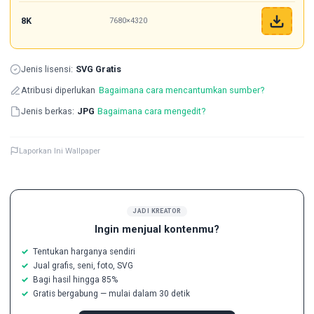
8K
7680×4320
Jenis lisensi:
SVG Gratis
Atribusi diperlukan
Bagaimana cara mencantumkan sumber?
Jenis berkas:
JPG
Bagaimana cara mengedit?
Laporkan Ini Wallpaper
JADI KREATOR
Ingin menjual kontenmu?
Tentukan harganya sendiri
Jual grafis, seni, foto, SVG
Bagi hasil hingga 85%
Gratis bergabung — mulai dalam 30 detik