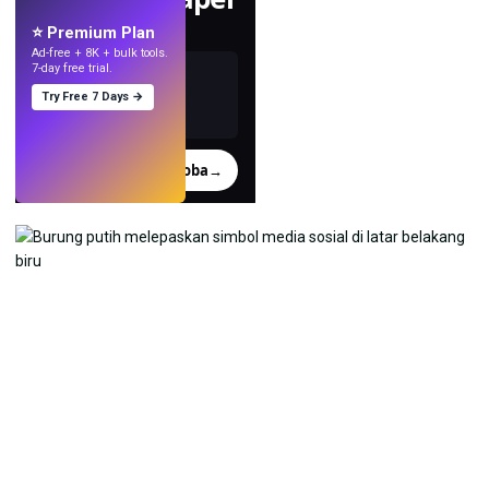
dengan AI.
⭐ Premium Plan
Ad-free + 8K + bulk tools.
7-day free trial.
Try Free 7 Days →
Coba
→
›