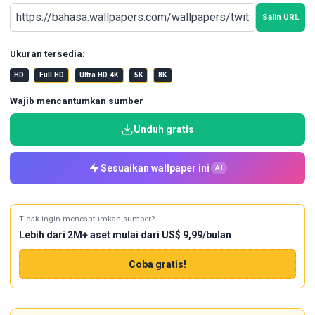
Salin URL
Ukuran tersedia:
HD
Full HD
Ultra HD 4K
5K
8K
Wajib mencantumkan sumber
Unduh gratis
Sesuaikan wallpaper ini
AI
Tidak ingin mencantumkan sumber?
Lebih dari 2M+ aset mulai dari US$ 9,99/bulan
Coba gratis!