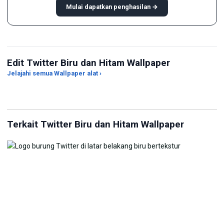
Mulai dapatkan penghasilan →
Edit Twitter Biru dan Hitam Wallpaper
Sesuaikan Wallpaper
Jelajahi semua Wallpaper alat ›
Ubah Pencahayaan di Foto
dengan AI
Gen
Terkait Twitter Biru dan Hitam Wallpaper