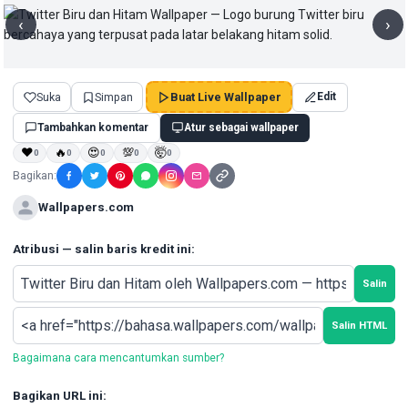
‹
›
Suka
Simpan
Buat Live Wallpaper
Edit
Tambahkan komentar
Atur sebagai wallpaper
❤
🔥
😍
💯
🤯
0
0
0
0
0
Bagikan:
Wallpapers.com
Atribusi — salin baris kredit ini:
Salin
Salin HTML
Bagaimana cara mencantumkan sumber?
Bagikan URL ini: