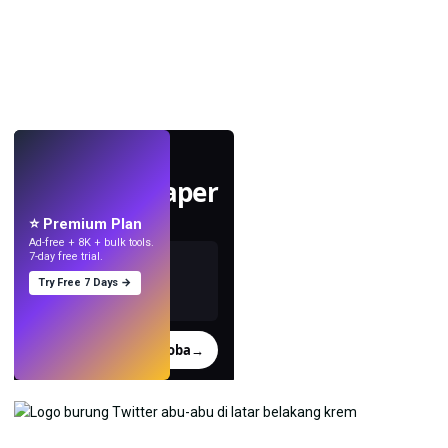
LANGSUNG
Buat wallpaper
dengan AI.
⭐ Premium Plan
Ad-free + 8K + bulk tools.
7-day free trial.
Try Free 7 Days →
Coba
→
›