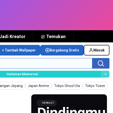
Jadi Kreator
Temukan
+ Tambah Wallpaper
Bergabung Gratis
Masuk
Halaman Mewarnai
r
Wallpaper
Wallpaper
Wallpaper
W
angan Jepang
Japan Anime
Tokyo Ghoul Uta
Tokyo Tower
B
MEMBUAT
Dindingmu,