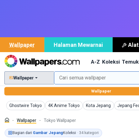
Wallpaper
Halaman Mewarnai
Ala
A-Z
Koleksi
Temuk
Wallpaper
Wallpaper
Wallpaper
Wallpaper
Wallpaper
Wallpaper
Ghostwire Tokyo
4K Anime Tokyo
Kota Jepang
Jepang Fe
Wallpaper
Tokyo Wallpaper
Bagian dari
Gambar Jepang
Koleksi
· 34 kategori