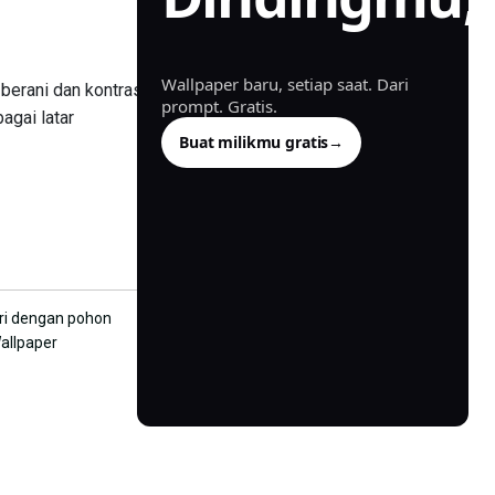
dibuat.
Wallpaper baru, setiap saat. Dari
berani dan kontras
prompt. Gratis.
agai latar
Buat milikmu gratis
→