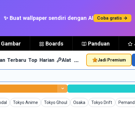
✨ Buat wallpaper sendiri dengan AI
Coba gratis →
t Gambar
Boards
Panduan
…
an
Terbaru
Top
Harian
Alat
Jadi Premium
Wallpaper
Wallpaper
Wallpaper
Wallpaper
Wallpape
odal
Tokyo Anime
Tokyo Ghoul
Osaka
Tokyo Drift
Pemand