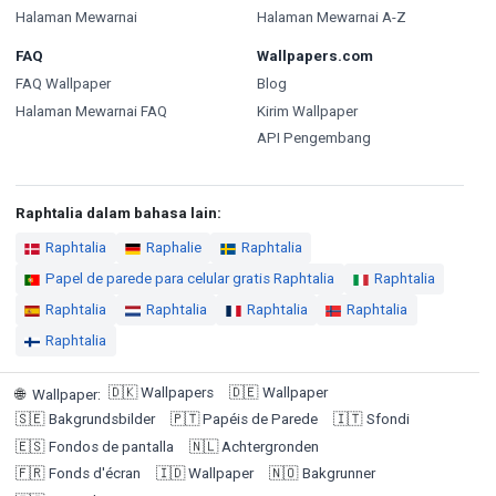
Halaman Mewarnai
Halaman Mewarnai A-Z
FAQ
Wallpapers.com
FAQ Wallpaper
Blog
Halaman Mewarnai FAQ
Kirim Wallpaper
API Pengembang
Raphtalia dalam bahasa lain:
Raphtalia
Raphalie
Raphtalia
Papel de parede para celular gratis Raphtalia
Raphtalia
Raphtalia
Raphtalia
Raphtalia
Raphtalia
Raphtalia
🇩🇰
Wallpapers
🇩🇪
Wallpaper
🌐
Wallpaper
:
🇸🇪
Bakgrundsbilder
🇵🇹
Papéis de Parede
🇮🇹
Sfondi
🇪🇸
Fondos de pantalla
🇳🇱
Achtergronden
🇫🇷
Fonds d'écran
🇮🇩
Wallpaper
🇳🇴
Bakgrunner