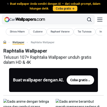
✨
Buat wallpaper Anda sendiri dengan AI — dari sebuah prompt, dalam
hitungan detik.
Coba gratis →
Cari
Wallpaper
Wallpaper
Wallpaper
Wallpaper
Wallp
Shiva Hitam
Cubone
Raphael Varane
Tai Tuivasa
India
Wallpaper
Raphtalia Wallpaper
Raphtalia Wallpaper
Telusuri 107+ Raphtalia Wallpaper unduh gratis
dalam HD & 4K
Buat wallpaper dengan AI.
Coba gratis
→