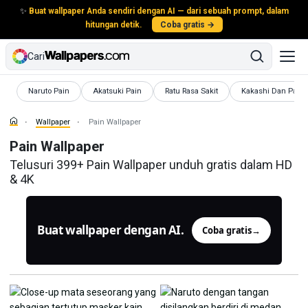
✨
Buat wallpaper Anda sendiri dengan AI — dari sebuah prompt, dalam
hitungan detik.
Coba gratis →
Cari
Wallpaper
Wallpaper
Wallpaper
Wallpaper
Naruto Pain
Akatsuki Pain
Ratu Rasa Sakit
Kakashi Dan Pain
Wallpaper
Pain Wallpaper
Pain Wallpaper
Telusuri 399+ Pain Wallpaper unduh gratis dalam HD
& 4K
Buat wallpaper dengan AI.
Coba gratis
→