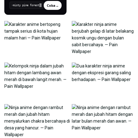
Coba
→
›