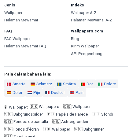
Jenis
Indeks
Wallpaper
Wallpaper A-Z
Halaman Mewarnai
Halaman Mewarnai A-Z
FAQ
Wallpapers.com
FAQ Wallpaper
Blog
Halaman Mewarnai FAQ
Kirim Wallpaper
API Pengembang
Pain dalam bahasa lain:
Smerte
Schmerz
Smärta
Dor
Dolore
Dolor
Pijn
Douleur
Pain
🇩🇰
Wallpapers
🇩🇪
Wallpaper
🌐
Wallpaper
:
🇸🇪
Bakgrundsbilder
🇵🇹
Papéis de Parede
🇮🇹
Sfondi
🇪🇸
Fondos de pantalla
🇳🇱
Achtergronden
🇫🇷
Fonds d'écran
🇮🇩
Wallpaper
🇳🇴
Bakgrunner
🇫🇮
Taustakuvat