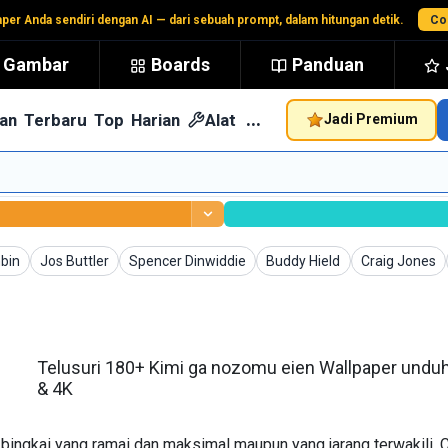
aper Anda sendiri dengan AI — dari sebuah prompt, dalam hitungan detik.
Co
t Gambar
Boards
Panduan
…
an
Terbaru
Top
Harian
Alat
Jadi Premium
er
Wallpaper
Wallpaper
Wallpaper
Wallpaper
bin
Jos Buttler
Spencer Dinwiddie
Buddy Hield
Craig Jones
Telusuri 180+ Kimi ga nozomu eien Wallpaper unduh
& 4K
ingkai yang ramai dan maksimal maupun yang jarang terwakili. 