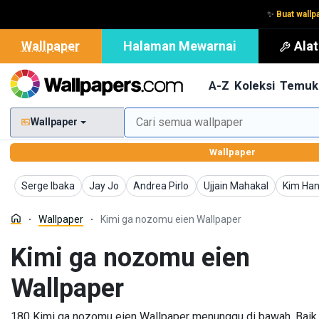
✨
Buat wallp
Wallpaper
Halaman Mewarnai
Ala
A-Z
Koleksi
Temuk
Wallpaper
Wallpaper
Wallpaper
Wallpaper
Wallpaper
Wallpaper
Wallpap
Serge Ibaka
Jay Jo
Andrea Pirlo
Ujjain Mahakal
Kim Han
Wallpaper
Kimi ga nozomu eien Wallpaper
Kimi ga nozomu eien
Wallpaper
180 Kimi ga nozomu eien Wallpaper menunggu di bawah. Baik b