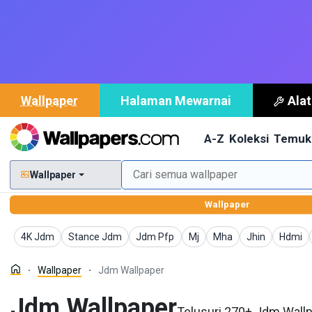
Wallpaper
Halaman Mewarnai
Ala
A-Z
Koleksi
Temuk
Wallpaper
Wallpaper
Wallpaper
Wallpaper
Wallpaper
Wallpaper
Wallpaper
Wallpaper
Wallpa
4K Jdm
Stance Jdm
Jdm Pfp
Mj
Mha
Jhin
Hdmi
Wallpaper
Jdm Wallpaper
Jdm Wallpaper
Telusuri 270+ Jdm Wallp