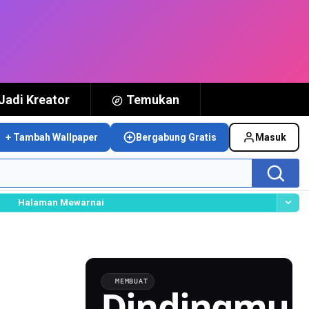
Jadi Kreator
Temukan
+ Tambah Wallpaper
Bergabung Gratis
Masuk
Halaman Mewarnai
MEMBUAT
Dindingmu,