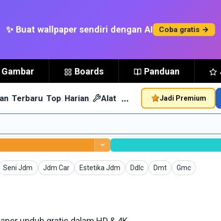
✨ Buat wallpaper sendiri dengan AI
Coba gratis →
t Gambar
Boards
Panduan
…
an
Terbaru
Top
Harian
Alat
Jadi Premium
per
Wallpaper
Wallpaper
Wallpaper
Wallpaper
Wallpaper
Wallpaper
Seni Jdm
Jdm Car
Estetika Jdm
Ddlc
Dmt
Gmc
aper unduh gratis dalam HD & 4K