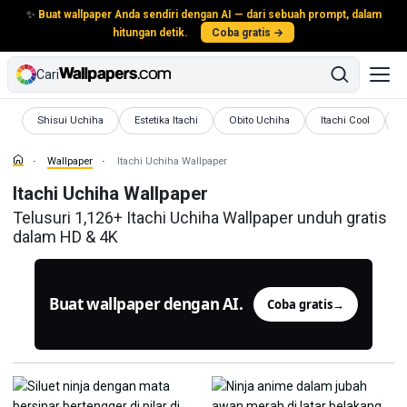
✨
Buat wallpaper Anda sendiri dengan AI — dari sebuah prompt, dalam
hitungan detik.
Coba gratis →
Cari
Wallpaper
Wallpaper
Wallpaper
Wallpaper
W
Shisui Uchiha
Estetika Itachi
Obito Uchiha
Itachi Cool
K
Wallpaper
Itachi Uchiha Wallpaper
Itachi Uchiha Wallpaper
Telusuri 1,126+ Itachi Uchiha Wallpaper unduh gratis
dalam HD & 4K
Buat wallpaper dengan AI.
Coba gratis
→