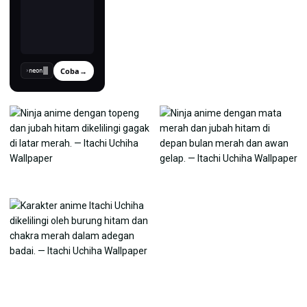
Coba
→
›