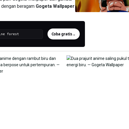
nda dengan beragam
Gogeta Wallpaper
Coba gratis
→