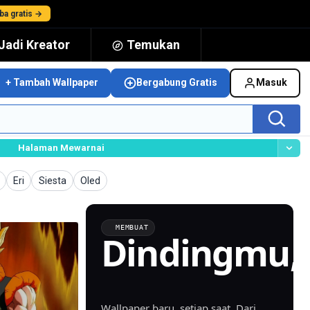
ba gratis →
Jadi Kreator
Temukan
+ Tambah Wallpaper
Bergabung Gratis
Masuk
Halaman Mewarnai
per
Wallpaper
Wallpaper
Wallpaper
Eri
Siesta
Oled
MEMBUAT
Dindingmu,
dibuat.
Wallpaper baru, setiap saat. Dari