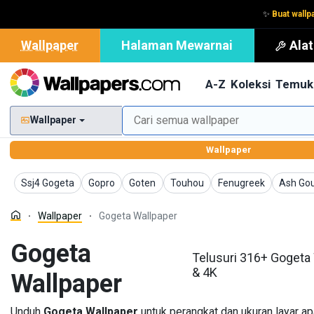
✨
Buat wallp
Wallpaper
Halaman Mewarnai
Ala
A-Z
Koleksi
Temuk
Wallpaper
Wallpaper
Wallpaper
Wallpaper
Wallpaper
Wallpaper
Wallpaper
Wallpap
Ssj4 Gogeta
Gopro
Goten
Touhou
Fenugreek
Ash Go
Wallpaper
Gogeta Wallpaper
Gogeta
Telusuri 316+ Gogeta
& 4K
Wallpaper
Unduh
Gogeta Wallpaper
untuk perangkat dan ukuran layar a