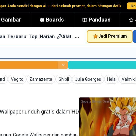
aper Anda sendiri dengan AI — dari sebuah prompt, dalam hitungan detik.
Co
t Gambar
Boards
Panduan
…
an
Terbaru
Top
Harian
Alat
Jadi Premium
er
Wallpaper
Wallpaper
Wallpaper
Wallpaper
Wallpaper
Wallpa
urd
Vegito
Zamazenta
Ghibli
Julia Goerges
Hela
Valmiki
Gogeta Berapi Oranye
 Wallpaper unduh gratis dalam HD
pa pun. Gogeta Wallpaper dan gambar