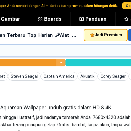
aper Anda sendiri dengan AI — dari sebuah prompt, dalam hitungan detik.
Co
t Gambar
Boards
Panduan
…
an
Terbaru
Top
Harian
Alat
Jadi Premium
Wallpaper
Wallpaper
Wallpaper
Wallpaper
net
Steven Seagal
Captain America
Akuatik
Corey Seager
 Aquaman Wallpaper unduh gratis dalam HD & 4K
s hingga ilustratif, jadi nadanya terserah Anda. 7680x4320 adalah
skbar terang maupun gelap. Gratis diambil, tanpa akun, tanpa wa