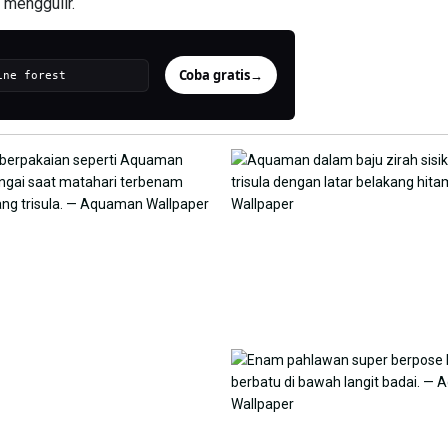
 menggulir.
Coba gratis
→