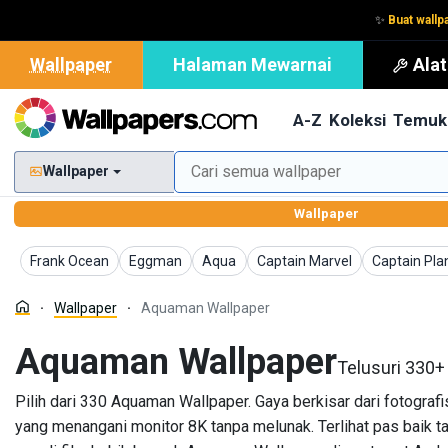
✨
Buat wallp
Wallpaper
Halaman Mewarnai
Ala
A-Z
Koleksi
Temuk
Wallpaper
Wallpaper
Wallpaper
Wallpaper
Wallpaper
Wallpaper
Wallpaper
Frank Ocean
Eggman
Aqua
Captain Marvel
Captain Pla
Wallpaper
Aquaman Wallpaper
Aquaman Wallpaper
Telusuri 330+
Pilih dari 330 Aquaman Wallpaper. Gaya berkisar dari fotografi
yang menangani monitor 8K tanpa melunak. Terlihat pas baik ta