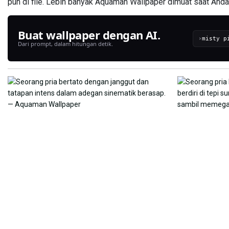
pun di file. Lebih banyak Aquaman Wallpaper dimuat saat Anda
Buat wallpaper dengan AI.
›
Dari prompt, dalam hitungan detik.