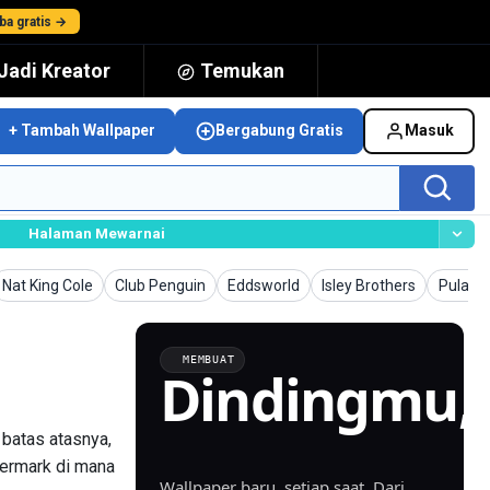
ba gratis →
Jadi Kreator
Temukan
+ Tambah Wallpaper
Bergabung Gratis
Masuk
Halaman Mewarnai
Wallpaper
Wallpaper
Wallpaper
Wallpaper
Wallpa
Nat King Cole
Club Penguin
Eddsworld
Isley Brothers
Pulau 
MEMBUAT
Dindingmu,
dibuat.
 batas atasnya,
termark di mana
Wallpaper baru, setiap saat. Dari