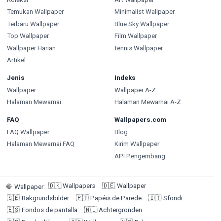
Temukan Wallpaper
Minimalist Wallpaper
Terbaru Wallpaper
Blue Sky Wallpaper
Top Wallpaper
Film Wallpaper
Wallpaper Harian
tennis Wallpaper
Artikel
Jenis
Indeks
Wallpaper
Wallpaper A-Z
Halaman Mewarnai
Halaman Mewarnai A-Z
FAQ
Wallpapers.com
FAQ Wallpaper
Blog
Halaman Mewarnai FAQ
Kirim Wallpaper
API Pengembang
🇩🇰
Wallpapers
🇩🇪
Wallpaper
🌐
Wallpaper
:
🇸🇪
Bakgrundsbilder
🇵🇹
Papéis de Parede
🇮🇹
Sfondi
🇪🇸
Fondos de pantalla
🇳🇱
Achtergronden