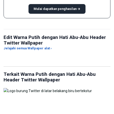
Mulai dapatkan penghasilan →
Edit Warna Putih dengan Hati Abu-Abu Header
Twitter Wallpaper
Pembuat Wallpaper dari
Jelajahi semua Wallpaper alat ›
Foto
Pembuat Live Wallpaper
Pe
Terkait Warna Putih dengan Hati Abu-Abu
Header Twitter Wallpaper