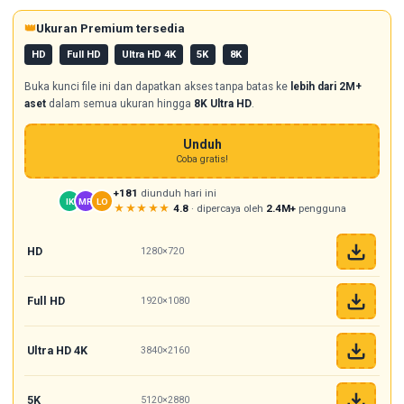
👑
Ukuran Premium tersedia
HD
Full HD
Ultra HD 4K
5K
8K
Buka kunci file ini dan dapatkan akses tanpa batas ke
lebih dari 2M+
aset
dalam semua ukuran hingga
8K Ultra HD
.
Unduh
Coba gratis!
+181
diunduh hari ini
IK
MR
LO
★★★★★
4.8
· dipercaya oleh
2.4M+
pengguna
HD
1280×720
Full HD
1920×1080
Ultra HD 4K
3840×2160
5K
5120×2880