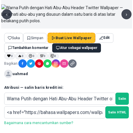
‹
›
Suka
Simpan
Buat Live Wallpaper
Edit
Tambahkan komentar
Atur sebagai wallpaper
❤
🔥
😍
💯
🤯
0
0
0
0
0
Bagikan:
uahmad
Atribusi — salin baris kredit ini:
Salin
Salin HTML
Bagaimana cara mencantumkan sumber?