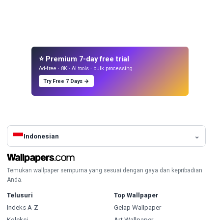
⭐ Premium 7-day free trial
Ad-free · 8K · AI tools · bulk processing.
Try Free 7 Days →
Indonesian
Temukan wallpaper sempurna yang sesuai dengan gaya dan kepribadian
Anda.
Telusuri
Top Wallpaper
Indeks A-Z
Gelap Wallpaper
Koleksi
Art Wallpaper