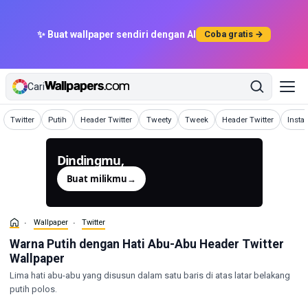
✨ Buat wallpaper sendiri dengan AI
Coba gratis →
Cari
Wallpaper
Wallpaper
Wallpaper
Wallpaper
Wallpaper
Wallpaper
Wallp
Twitter
Putih
Header Twitter
Tweety
Tweek
Header Twitter
Insta
Dindingmu,
dibuat.
Buat milikmu
→
Wallpaper
Twitter
Warna Putih dengan Hati Abu-Abu Header Twitter
Wallpaper
Lima hati abu-abu yang disusun dalam satu baris di atas latar belakang
putih polos.