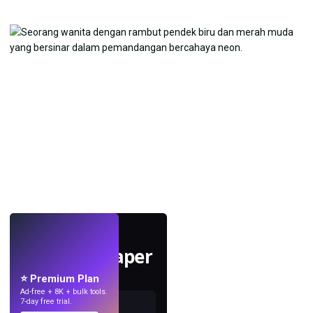
LANGSUNG
Buat wallpaper
dengan AI.
⭐ Premium Plan
Ad-free + 8K + bulk tools.
7-day free trial.