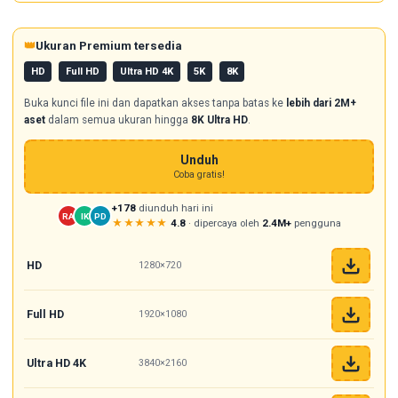
👑
Ukuran Premium tersedia
HD
Full HD
Ultra HD 4K
5K
8K
Buka kunci file ini dan dapatkan akses tanpa batas ke
lebih dari 2M+
aset
dalam semua ukuran hingga
8K Ultra HD
.
Unduh
Coba gratis!
+178
diunduh hari ini
RA
IK
PD
★★★★★
4.8
· dipercaya oleh
2.4M+
pengguna
HD
1280×720
Full HD
1920×1080
Ultra HD 4K
3840×2160