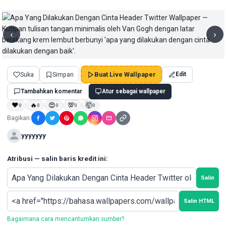
‹
›
Suka
Simpan
Buat Live Wallpaper
Edit
Tambahkan komentar
Atur sebagai wallpaper
❤
🔥
😍
💯
🤯
0
0
0
0
0
Bagikan:
yyyyyyy
Atribusi — salin baris kredit ini:
Salin
Salin HTML
Bagaimana cara mencantumkan sumber?