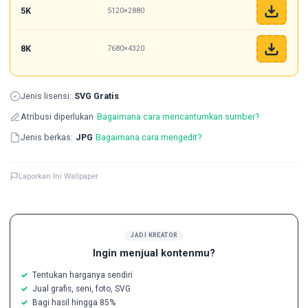
5K
5120×2880
8K
7680×4320
Jenis lisensi:
SVG Gratis
Atribusi diperlukan
Bagaimana cara mencantumkan sumber?
Jenis berkas:
JPG
Bagaimana cara mengedit?
Laporkan Ini Wallpaper
JADI KREATOR
Ingin menjual kontenmu?
Tentukan harganya sendiri
Jual grafis, seni, foto, SVG
Bagi hasil hingga 85%