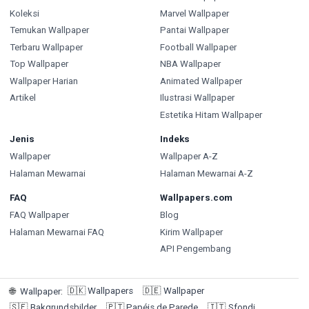
Koleksi
Marvel Wallpaper
Temukan Wallpaper
Pantai Wallpaper
Terbaru Wallpaper
Football Wallpaper
Top Wallpaper
NBA Wallpaper
Wallpaper Harian
Animated Wallpaper
Artikel
Ilustrasi Wallpaper
Estetika Hitam Wallpaper
Jenis
Indeks
Wallpaper
Wallpaper A-Z
Halaman Mewarnai
Halaman Mewarnai A-Z
FAQ
Wallpapers.com
FAQ Wallpaper
Blog
Halaman Mewarnai FAQ
Kirim Wallpaper
API Pengembang
🇩🇰
Wallpapers
🇩🇪
Wallpaper
🌐
Wallpaper
:
🇸🇪
Bakgrundsbilder
🇵🇹
Papéis de Parede
🇮🇹
Sfondi