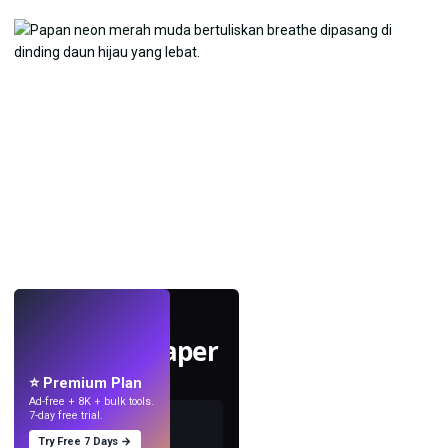
LANGSUNG
Buat wallpaper
dengan AI.
⭐ Premium Plan
Ad-free + 8K + bulk tools.
7-day free trial.
Try Free 7 Days →